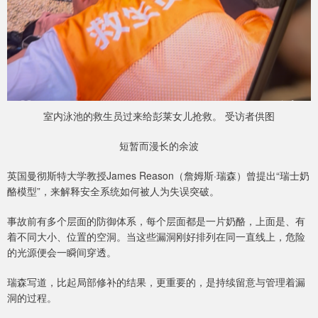
室内泳池的救生员过来给彭莱女儿抢救。 受访者供图
短暂而漫长的余波
英国曼彻斯特大学教授James Reason（詹姆斯·瑞森）曾提出“瑞士奶
酪模型”，来解释安全系统如何被人为失误突破。
事故前有多个层面的防御体系，每个层面都是一片奶酪，上面是、有
着不同大小、位置的空洞。当这些漏洞刚好排列在同一直线上，危险
的光源便会一瞬间穿透。
瑞森写道，比起局部修补的结果，更重要的，是持续留意与管理着漏
洞的过程。