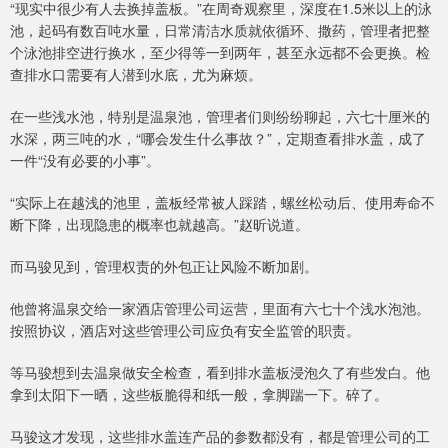
“现实中很少有人去换掉盖板。”在周奇观察里，深度在1.5米以上的泳
池，起码有数百吨水量，日常清洁水质就依循环、撒药，管理者把整
个泳池排空进行换水，至少得等一到两年，甚至永远都不会更换。检
查排水口需要有人潜到水底，尤为麻烦。
在一些浅水池，特别是温泉池，管理者们则纷纷聊起，六七十厘米的
水深，两三吨的水，“哪会发生什么事故？”，定期查看排水盖，成了
一件“没有必要的小事”。
“实际上在越浅的池里，盖板经常被人踩踏，螺丝松动后、使用寿命不
断下降，出现隐患的概率也就越高。”赵昕说道。
而马骏见到，管理权责的外包正让风险不断加剧。
他曾将温泉交给一家酒店管理公司运营，里面有六七十个浅水泡池。
按照协议，酒店对这些管理公司应负有安全监管的职责。
等马骏想到去温泉做安全检查，看到排水盖板浸泡久了有些发白。他
拿到太阳下一晒，这些板脆得和纸一般，拿脚踹一下。碎了。
马骏这才发现，这些排水盖连产品的参数都没有，都是管理公司的工