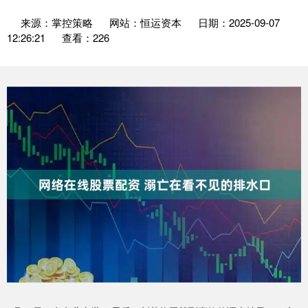
来源：掌控策略
网站：恒运资本
日期：2025-09-07
12:26:21
查看：226