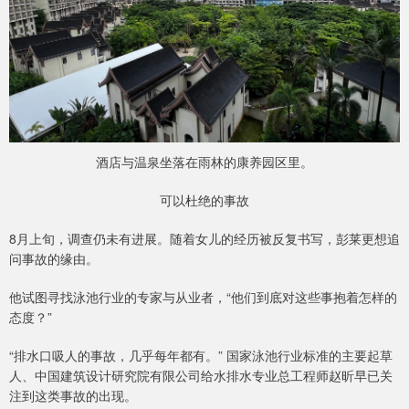
酒店与温泉坐落在雨林的康养园区里。
可以杜绝的事故
8月上旬，调查仍未有进展。随着女儿的经历被反复书写，彭莱更想追
问事故的缘由。
他试图寻找泳池行业的专家与从业者，“他们到底对这些事抱着怎样的
态度？”
“排水口吸人的事故，几乎每年都有。” 国家泳池行业标准的主要起草
人、中国建筑设计研究院有限公司给水排水专业总工程师赵昕早已关
注到这类事故的出现。