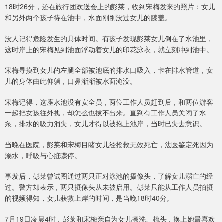
18时26分，还在旅行团欢送会上的彭莱，收到宋梅发来的照片：女儿
和另外两个孩子待在池中，水面刚刚没过女儿的膝盖。
没人记得危险发生的具体时间。有孩子发现彭莱女儿倒在了水池里，
这时岸上的宋梅见到池面浮动着女儿的印花泳衣，就立刻冲到池中。
宋梅寻摸到女儿的左腿全部被池底的排水口吸入，卡在排水管道，女
儿的身体由此仰躺，口鼻渐渐被水面淹没。
宋梅记得，这座水池没有安全员，两位工作人员赶到后，和两位游客
一起把女孩往外拽，却怎么也拔不出来。直到有工作人员关闭了水
泵，排水的吸力消失，女儿才得以被抱上池岸，当时已失去意识。
当晚在医院，彭莱和宋梅目睹女儿经抢救无效死亡，法医鉴定死因为
溺水，呼吸与心脏骤停。
事发后，彭莱曾试图通过两只正对泳池的摄像头，了解女儿溺亡的经
过。警方却表示，两只摄像头从未被启用。彭莱只能从工作人员拍摄
的视频得知，女儿获救上岸的时间，是当晚18时40分。
7月19日凌晨4时，彭莱和宋梅亲自为女儿擦洗、梳头，换上她最喜欢