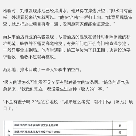
检验时，刘维发现泳池已经灌满水。他只得在岸边张望，“排水口有盖
板、外观看起来结实就可以。”他在“合格”一栏打上勾。“体育局现场审
查，就是把这些项目再看一遍，没问题商家便能拿证营业。”
而从事酒店行业的马骏发现，尽管酒店的温泉在设计时参照泳池的标
准规范，验收并不需要高危检测，有关部门也不会专门检查温泉池，
一般只要业主到场。他有时遇到，施工单位为了赶工期，边建设边要
求验收，验收不过就再整改。
渐渐地，排水口成了一些人经验中的空白。
“吸人的话怎么可能看不见？要有那种很大的漩涡啊。”施华的语气焦
急起来，“我做到现在，都没发生过这种（吸人的）事。”
“不是有盖子吗？”他忿忿地说：“如果这么考究，就不用做（泳池）项
目了。”