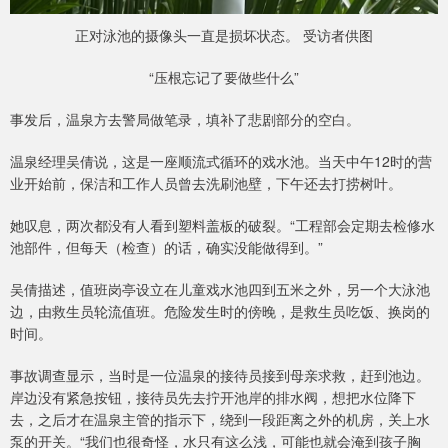
正对泳池的摄像头一直是损坏状态。 受访者供图
“压根忘记了要做些什么”
事发后，温泉方去警局做笔录，填补了悲剧部分的空白。
温泉经理吴倩说，这是一座顺流式循环的戏水池。当天中午12时的营
业开始前，保洁和工作人员曾去洗刷池壁，下午还去打捞树叶。
她叹息，两次都没有人看到塑料盖板的破裂。“工程部会定期去检修水
池部件，但每天（检查）的话，确实没能做得到。”
吴倩描述，值班岗亭设立在儿童戏水池四到五米之外，另一个大泳池
边，由救生员轮流值班。危险发生时的傍晚，是救生员吃饭、换岗的
时间。
事故调查显示，当时是一位温泉的接待员接到母亲求救，赶到池边。
岸边没有紧急按钮，接待员先去拧开池岸的排水阀，想把水位降下
去，之后才在温泉主管的指示下，绕到一段距离之外的机房，关上水
泵的开关。“我们也很奇怪，水只有这么浅，可能也就会淹到孩子胸