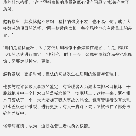
质的排水格栅。“这些塑料盖板的质量到底有没有问题？”彭莱产生了
质疑。
赵昕指出，其实比起不锈钢，塑料的强度不差，也不易生锈，成了大
多数泳池项目的选择。“同一材质的盖板，每个品牌也会有质量上的差
异。”
“哪怕是塑料盖板，为了方便后期检修不会焊接在池底，而是用螺丝、
卡扣的形式进行固定。”他补充，时间一长，金属材质就容易被池水腐
蚀，需要定期检查、更换。
赵昕发现，更多时候，盖板的问题发生在后期的运营与管理中。
他参与过许多吸人事故的鉴定。有管理者因为漏水或排水口损坏，干
脆就把其中一个排水口的盖板给拆了，彻底堵上，这样一来，两个排
水口变成了一个，大大增加了吸人事故的风险。也有管理者没有发现
排水盖板已经破裂、进行更换，有人一脚踩下去，便被卡在了部分破
碎的盖板中。
侥幸与谨慎，成为一道摆在管理者眼前的权衡。