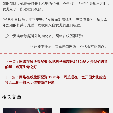
闲暇间隙，他也会打开手机里的相册。今年4月，他还在外地出差时，
女儿录了一段远程的视频。
“爸爸生日快乐，平平安安。”女孩面对着镜头，声音脆脆的。这是常
年漂泊的彭莱，最后一次收到来自女儿的生日祝福。
（文中受访者除赵昕外均为化名）网络在线股票配资
恒运资本提示：文章来自网络，不代表本站观点。
上一篇：
网络在线股票配资 弘扬科学家精神&#32;这才是我们该追
的星丨点亮生命之灯
下一篇：
网络在线股票配资 1973年，周总理在一位开国大校的追
悼会上见一熟人：你要振作起来
相关文章