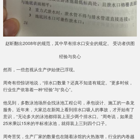
赵昕翻出2008年的规范，其中早有排水口安全的规定。 受访者供图
经验与良心
然而，一些忽视从生产伊始便已浮现。
周奇有些惊讶地说，“排水口数量？还真不知道有规定。”更多时候，
行业生产依靠着一种“经验”与“良心”。
他见到，多数泳池场所会找泳池工程公司，承包设计、施工的一条龙
服务。近年来，大家总在新闻上看到排水口吸人的事故，才开始有了
意识，“无论多大的泳池都得装上至少两个排水口。”周奇说，如果是
25米乘以15米的半标准泳池，就得装上三到四个口子。
周奇苦笑，生产厂家的数量也在随着泳馆的火热激增，行业的内卷越