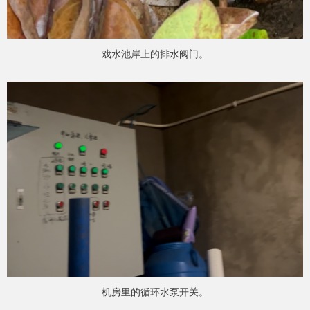
戏水池岸上的排水阀门。
机房里的循环水泵开关。