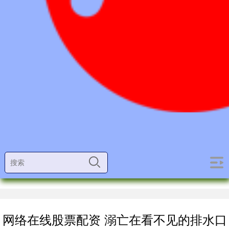
网络在线股票配资 溺亡在看不见的排水口